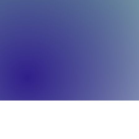
transfor
innovati
dévelop