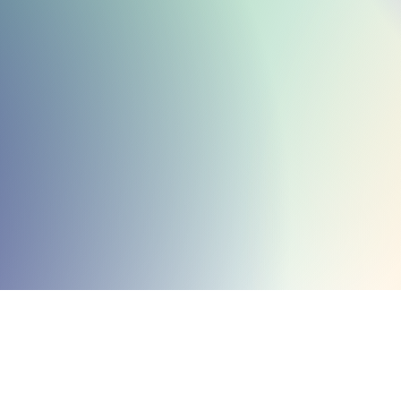
mation en alig
on organisatio
pement des ta
Découvrir notre approche