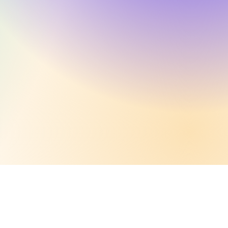
nant
nnelle et
lents.