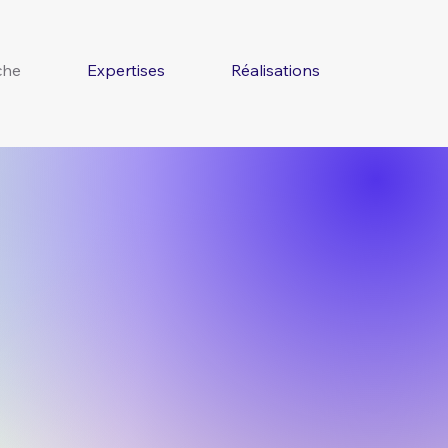
che
Expertises
Réalisations
der votre
les défis