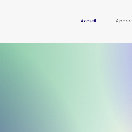
Accueil
Appro
ission
est d’ai
tion à relever 
 contexte de